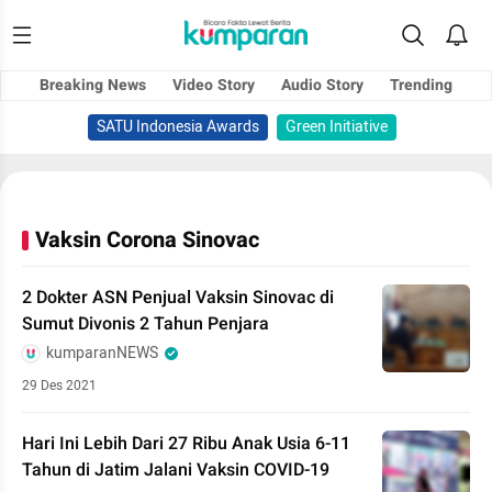
Breaking News
Video Story
Audio Story
Trending
SATU Indonesia Awards
Green Initiative
Vaksin Corona Sinovac
2 Dokter ASN Penjual Vaksin Sinovac di
Sumut Divonis 2 Tahun Penjara
kumparanNEWS
29 Des 2021
Hari Ini Lebih Dari 27 Ribu Anak Usia 6-11
Tahun di Jatim Jalani Vaksin COVID-19