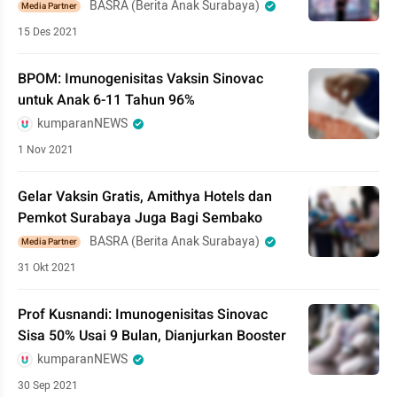
BASRA (Berita Anak Surabaya)
Media Partner
15 Des 2021
BPOM: Imunogenisitas Vaksin Sinovac
untuk Anak 6-11 Tahun 96%
kumparanNEWS
1 Nov 2021
Gelar Vaksin Gratis, Amithya Hotels dan
Pemkot Surabaya Juga Bagi Sembako
BASRA (Berita Anak Surabaya)
Media Partner
31 Okt 2021
Prof Kusnandi: Imunogenisitas Sinovac
Sisa 50% Usai 9 Bulan, Dianjurkan Booster
kumparanNEWS
30 Sep 2021