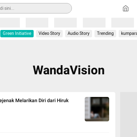
Loading
Loading
Loading
Loading
Loading
Green Initiative
Video Story
Audio Story
Trending
kumpar
WandaVision
ejenak Melarikan Diri dari Hiruk