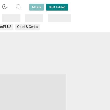
Masuk
Buat Tulisan
Loading
Loading
Lainnya
anPLUS
Opini & Cerita