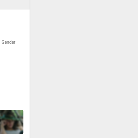
an Gender