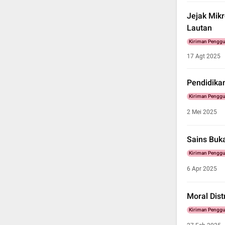
Jejak Mik
Lautan
Kiriman Pengg
17 Agt 2025
Pendidika
Kiriman Pengg
2 Mei 2025
Sains Buk
Kiriman Pengg
6 Apr 2025
Moral Dist
Kiriman Pengg