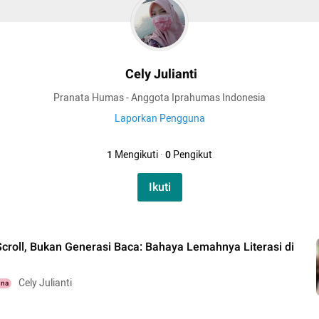
Cely Julianti
Pranata Humas - Anggota Iprahumas Indonesia
Laporkan Pengguna
1
Mengikuti
·
0
Pengikut
Ikuti
croll, Bukan Generasi Baca: Bahaya Lemahnya Literasi di
Cely Julianti
una