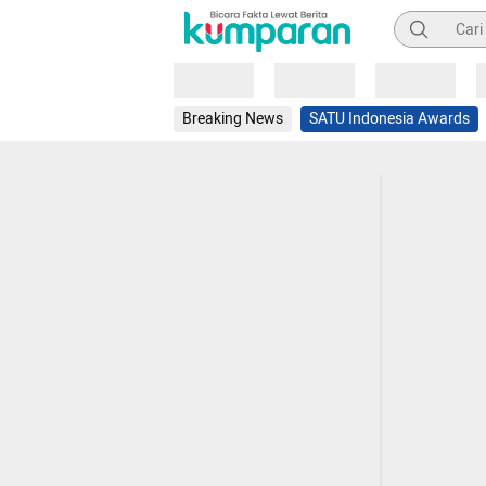
Pencarian
Loading
Loading
Loading
Breaking News
SATU Indonesia Awards