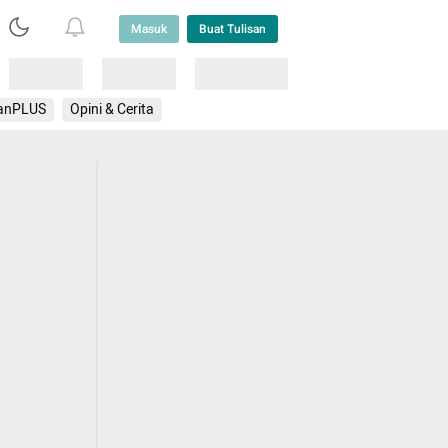
Masuk
Buat Tulisan
Loading
Loading
Lainnya
anPLUS
Opini & Cerita