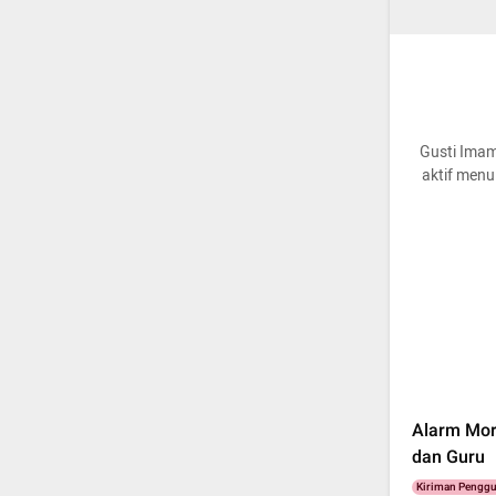
Gusti Imam 
aktif menul
Alarm Mor
dan Guru
Kiriman Pengg