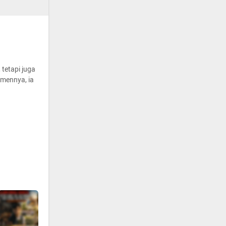
 tetapi juga
itmennya, ia