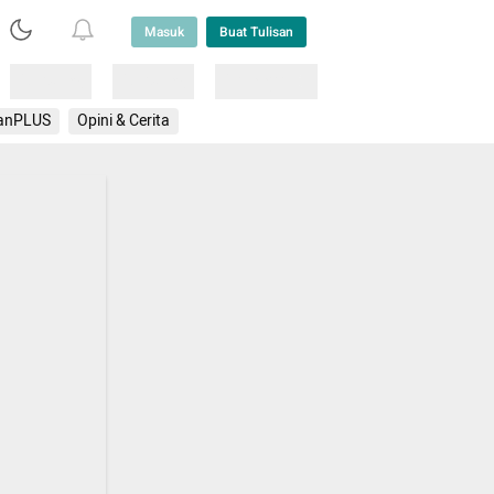
Masuk
Buat Tulisan
Loading
Loading
Lainnya
anPLUS
Opini & Cerita