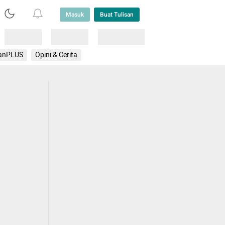
Masuk
Buat Tulisan
Loading
Loading
Lainnya
anPLUS
Opini & Cerita