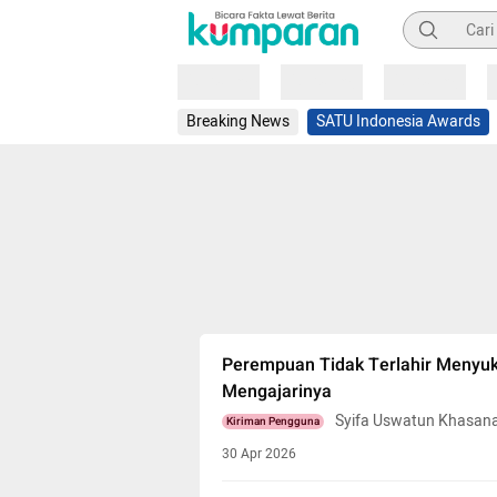
Pencarian
Loading
Loading
Loading
Breaking News
SATU Indonesia Awards
Perempuan Tidak Terlahir Menyuk
Mengajarinya
Syifa Uswatun Khasan
Kiriman Pengguna
30 Apr 2026