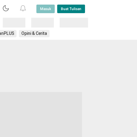
Masuk
Buat Tulisan
Loading
Loading
Lainnya
anPLUS
Opini & Cerita