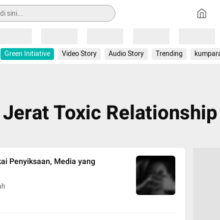
Loading
Loading
Loading
Loading
Loading
Green Initiative
Video Story
Audio Story
Trending
kumpar
Jerat Toxic Relationship
ai Penyiksaan, Media yang
ah