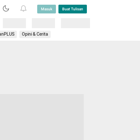
Masuk
Buat Tulisan
Loading
Loading
Lainnya
anPLUS
Opini & Cerita