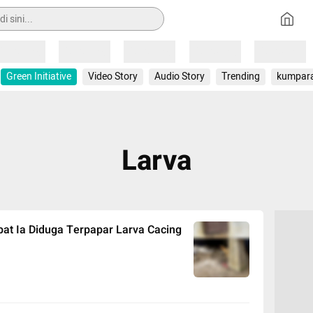
Loading
Loading
Loading
Loading
Loading
Green Initiative
Video Story
Audio Story
Trending
kumpar
Larva
at Ia Diduga Terpapar Larva Cacing