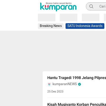
Pencarian
Loading
Loading
Loading
Breaking News
SATU Indonesia Awards
Hantu Tragedi 1998 Jelang Pilpre
kumparanNEWS
25 Des 2023
Kisah Mugiyanto Korban Penculika