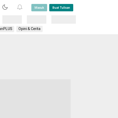
Masuk
Buat Tulisan
Loading
Loading
Lainnya
anPLUS
Opini & Cerita