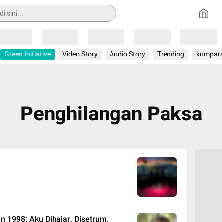
Loading
Loading
Loading
Loading
Loading
Green Initiative
Video Story
Audio Story
Trending
kumpar
Penghilangan Paksa
s
n 1998: Aku Dihajar, Disetrum,