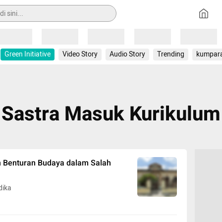
Loading
Loading
Loading
Loading
Loading
Green Initiative
Video Story
Audio Story
Trending
kumpar
Sastra Masuk Kurikulum
in Benturan Budaya dalam Salah
ika