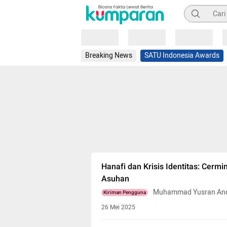
Pencarian
Loading
Loading
Loading
Breaking News
SATU Indonesia Awards
Hanafi dan Krisis Identitas: Cerm
Asuhan
Muhammad Yusran And
Kiriman Pengguna
26 Mei 2025