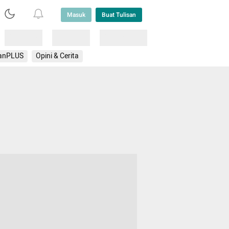
Masuk
Buat Tulisan
Loading
Loading
Lainnya
anPLUS
Opini & Cerita