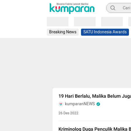
Pencarian
Loading
Loading
Loading
Breaking News
SATU Indonesia Awards
19 Hari Berlalu, Malika Belum Ju
kumparanNEWS
26 Des 2022
Kriminolog Duga Penculik Malika B