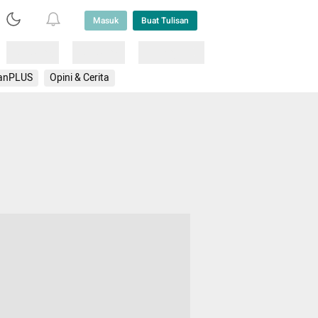
Masuk
Buat Tulisan
Loading
Loading
Lainnya
anPLUS
Opini & Cerita