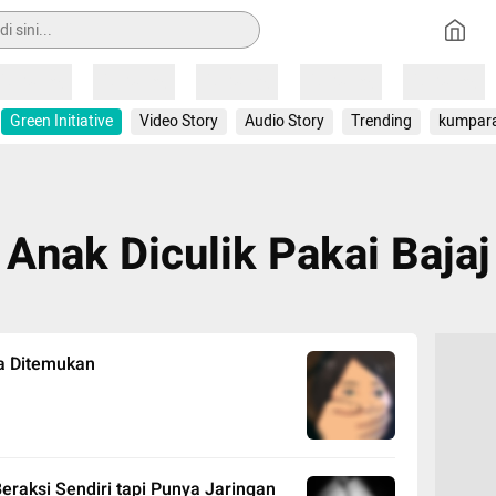
Loading
Loading
Loading
Loading
Loading
Green Initiative
Video Story
Audio Story
Trending
kumpar
Anak Diculik Pakai Bajaj
ga Ditemukan
eraksi Sendiri tapi Punya Jaringan