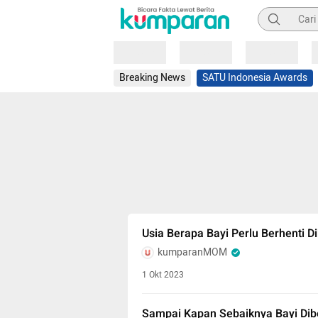
Pencarian
Loading
Loading
Loading
Breaking News
SATU Indonesia Awards
Usia Berapa Bayi Perlu Berhenti 
kumparanMOM
1 Okt 2023
Sampai Kapan Sebaiknya Bayi Di