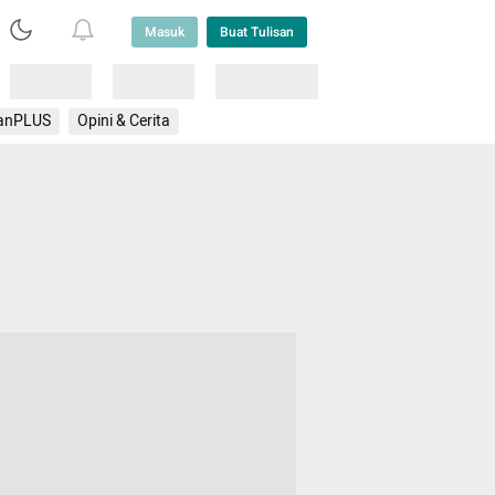
Masuk
Buat Tulisan
Loading
Loading
Lainnya
anPLUS
Opini & Cerita