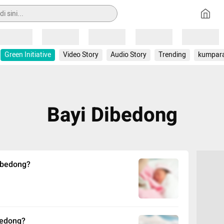
Loading
Loading
Loading
Loading
Loading
Green Initiative
Video Story
Audio Story
Trending
kumpar
Bayi Dibedong
Dibedong?
bedong?