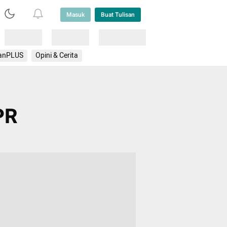
Masuk
Buat Tulisan
Loading
Loading
Lainnya
anPLUS
Opini & Cerita
PR