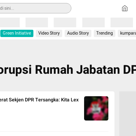
Loading
Loading
Loading
Loading
Loading
Green Initiative
Video Story
Audio Story
Trending
kumpar
orupsi Rumah Jabatan D
erat Sekjen DPR Tersangka: Kita Lex