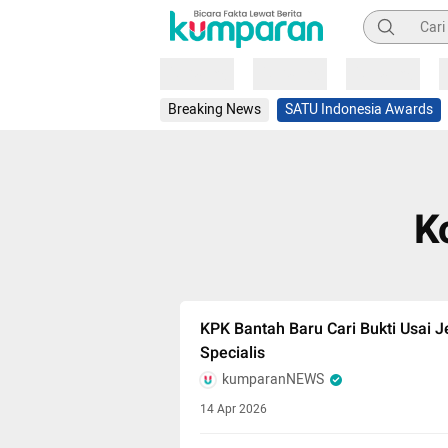
Pencarian
Loading
Loading
Loading
Breaking News
SATU Indonesia Awards
K
KPK Bantah Baru Cari Bukti Usai J
Specialis
kumparanNEWS
14 Apr 2026