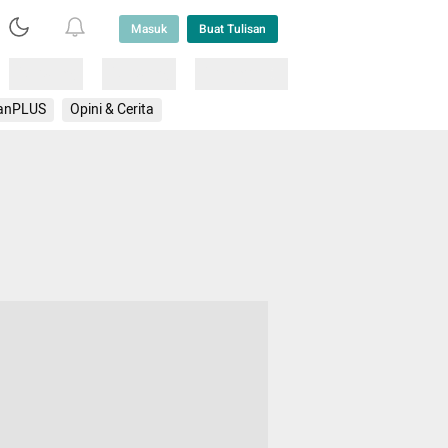
Masuk
Buat Tulisan
Loading
Loading
Lainnya
anPLUS
Opini & Cerita