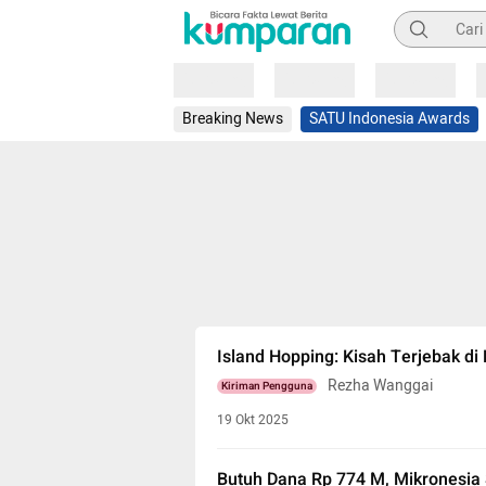
Pencarian
Loading
Loading
Loading
Breaking News
SATU Indonesia Awards
Island Hopping: Kisah Terjebak di
Rezha Wanggai
Kiriman Pengguna
19 Okt 2025
Butuh Dana Rp 774 M, Mikronesia S