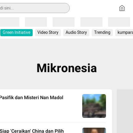
Loading
Loading
Loading
Loading
Loading
Green Initiative
Video Story
Audio Story
Trending
kumpar
Mikronesia
 Pasifik dan Misteri Nan Madol
iap 'Ceraikan' China dan Pilih