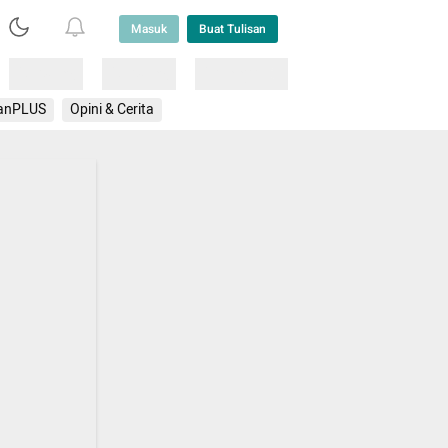
Masuk
Buat Tulisan
Loading
Loading
Lainnya
anPLUS
Opini & Cerita