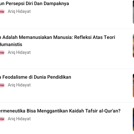
 Persepsi Diri Dan Dampaknya
Ariq Hidayat
una
n Adalah Memanusiakan Manusia: Refleksi Atas Teori
Humanistis
Ariq Hidayat
una
 Feodalisme di Dunia Pendidikan
Ariq Hidayat
una
rmeneutika Bisa Menggantikan Kaidah Tafsir al-Qur'an?
Ariq Hidayat
una