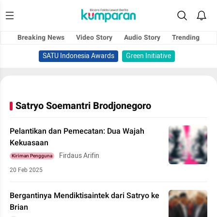
Breaking News
Video Story
Audio Story
Trending
SATU Indonesia Awards
Green Initiative
Satryo Soemantri Brodjonegoro
Pelantikan dan Pemecatan: Dua Wajah
Kekuasaan
Firdaus Arifin
Kiriman Pengguna
20 Feb 2025
Bergantinya Mendiktisaintek dari Satryo ke
Brian