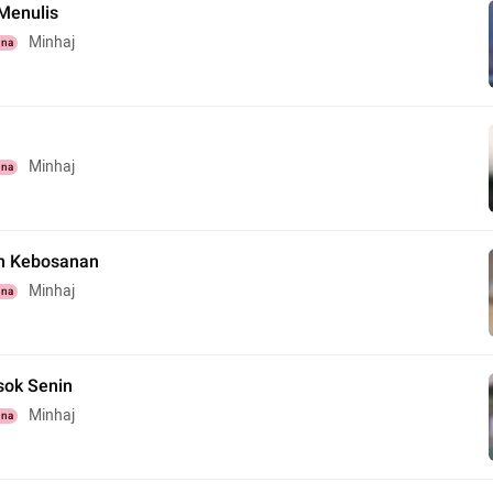
Menulis
Minhaj
una
Minhaj
una
n Kebosanan
Minhaj
una
sok Senin
Minhaj
una