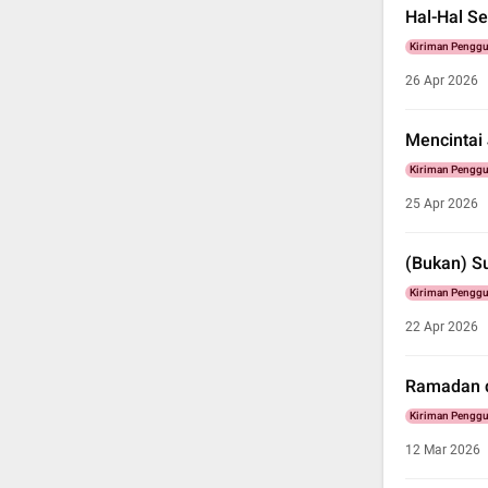
Hal-Hal S
Kiriman Pengg
26 Apr 2026
Mencintai
Kiriman Pengg
25 Apr 2026
(Bukan) Su
Kiriman Pengg
22 Apr 2026
Ramadan d
Kiriman Pengg
12 Mar 2026