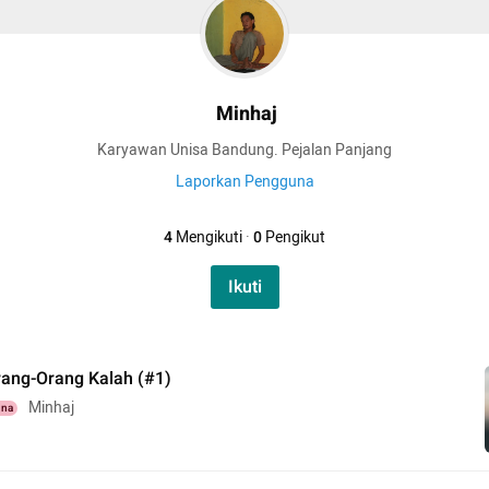
Minhaj
Karyawan Unisa Bandung. Pejalan Panjang
Laporkan Pengguna
4
Mengikuti
·
0
Pengikut
Ikuti
rang-Orang Kalah (#1)
Minhaj
una