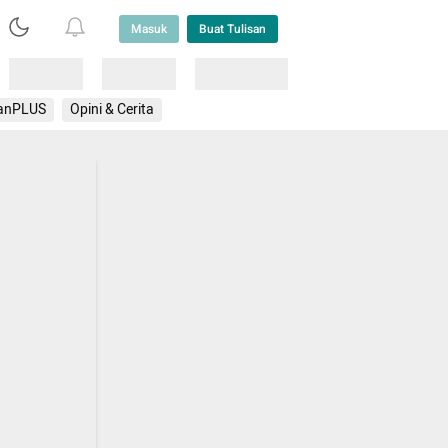
Masuk
Buat Tulisan
Loading
Loading
Lainnya
anPLUS
Opini & Cerita