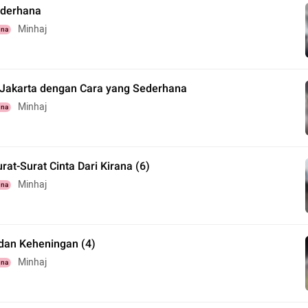
ederhana
Minhaj
una
 Jakarta dengan Cara yang Sederhana
Minhaj
una
rat-Surat Cinta Dari Kirana (6)
Minhaj
una
an Keheningan (4)
Minhaj
una